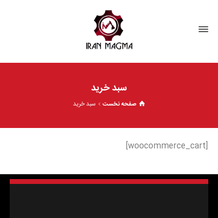
سبد خرید
صفحه نخست
سبد خرید
[woocommerce_cart]