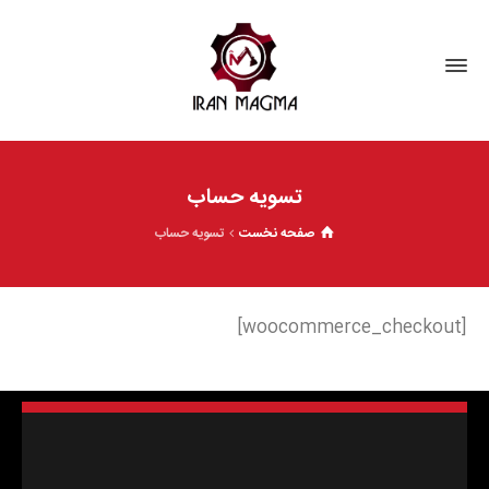
تسویه حساب
صفحه نخست
تسویه حساب
[woocommerce_checkout]