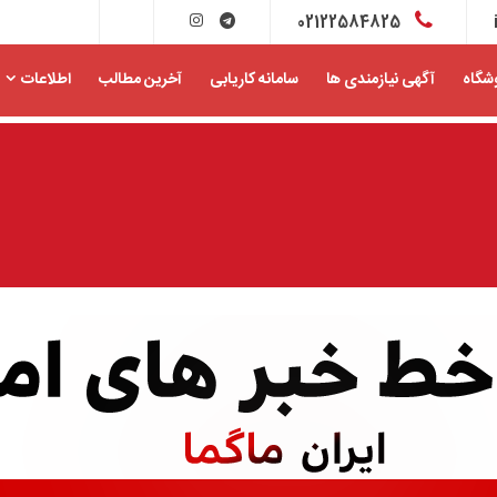
02122584825
شگاه
آگهی نیازمندی ها
سامانه کاریابی
آخرین مطالب
اطلاعات