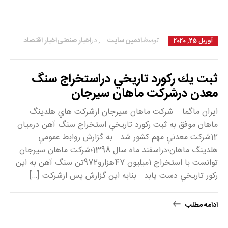
توسط
ادمین سایت
,
در
اخبار صنعتی
اخبار اقتصاد
آوریل 25, 2020
ثبت يك ركورد تاريخي دراستخراج سنگ
معدن درشركت ماهان سيرجان
ایران ماگما – شركت ماهان سيرجان ازشركت هاي هلدينگ
ماهان موفق به ثبت ركورد تاريخي استخراج سنگ آهن درميان
12شركت معدني مهم كشور شد به گزارش روابط عمومي
هلدينگ ماهان؛دراسفند ماه سال 1398؛شركت ماهان سيرجان
توانست با استخراج 1ميليون 47هزارو972تن سنگ آهن به اين
ركور تاريخي دست یابد بنابه اين گزارش پس ازشركت […]
ادامه مطلب