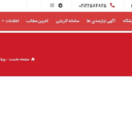
02122584825
شگاه
آگهی نیازمندی ها
سامانه کاریابی
آخرین مطالب
اطلاعات
صفحه نخست
وبل