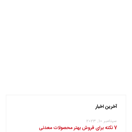
شرکت بادارا بودن سابقه ای درخشان در صنایع معدنی بویژه
سنگهای ساختمانی ( تزئینی ) به یکی از تولیدکنندگان عمده
سنگ تزئینی در کشور بدل شده است و هر ساله سهم عمده ای
[…]
ادامه مطلب
1
2
آخرین اخبار
سپتامبر 10, 2023
7 نکته برای فروش بهتر محصولات معدنی