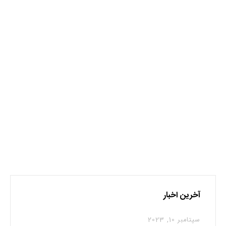
دماوند
نظر بدهید
برای نوشتن دیدگاه باید
وارد بشوید
.
آخرین اخبار
سپتامبر 10, 2023