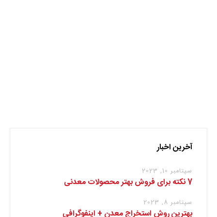
میزان درآمد و اندوخته مالی خود و خانواده و آینده خود را
گارانتی کنید […]
ادامه مطلب
1
2
3
…
38
آخرین اخبار
سپتامبر 10, 2023
7 نکته برای فروش بهتر محصولات معدنی
سپتامبر 8, 2023
بهترین روش استخراج معدن + اینفوگرافی