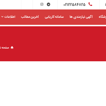
02122584825
شگاه
آگهی نیازمندی ها
سامانه کاریابی
آخرین مطالب
اطلاعات
صفحه ن