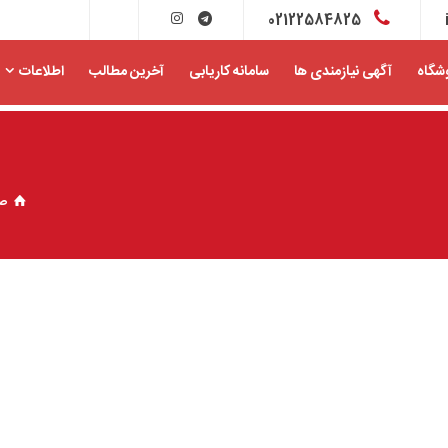
02122584825
شگاه
آگهی نیازمندی ها
سامانه کاریابی
آخرین مطالب
اطلاعات
ص