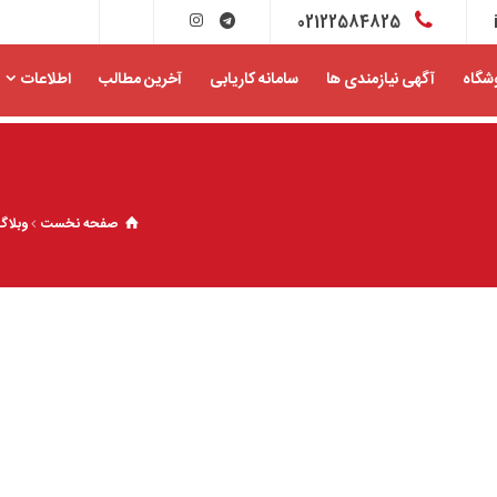
02122584825
شگاه
آگهی نیازمندی ها
سامانه کاریابی
آخرین مطالب
اطلاعات
صفحه نخست
وبلاگ