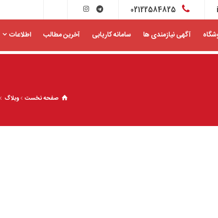
02122584825
شگاه
آگهی نیازمندی ها
سامانه کاریابی
آخرین مطالب
اطلاعات
صفحه نخست
وبلاگ