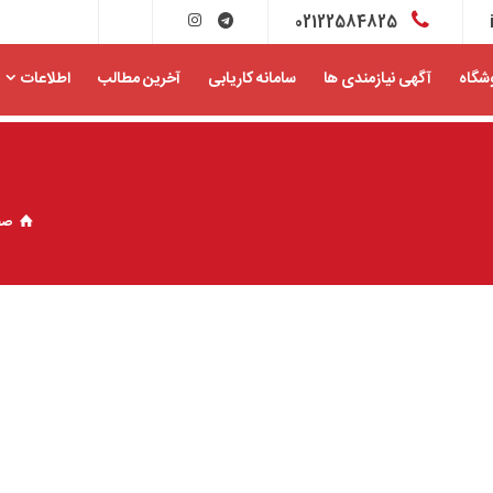
02122584825
شگاه
آگهی نیازمندی ها
سامانه کاریابی
آخرین مطالب
اطلاعات
صف