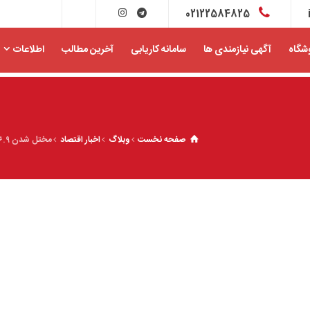
02122584825
شگاه
آگهی نیازمندی ها
سامانه کاریابی
آخرین مطالب
اطلاعات
صفحه نخست
وبلاگ
اخبار اقتصاد
مختل شدن ۶.۹میلیارد دلار از تولیدات معدنی جهان با شیوع کرونا/ توقف تولید در ۲۶۰معدن جهان