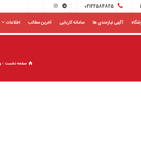
02122584825
شگاه
آگهی نیازمندی ها
سامانه کاریابی
آخرین مطالب
اطلاعات
صفحه نخست
و