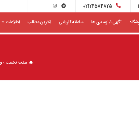
02122584825
شگاه
آگهی نیازمندی ها
سامانه کاریابی
آخرین مطالب
اطلاعات
صفحه نخست
وب