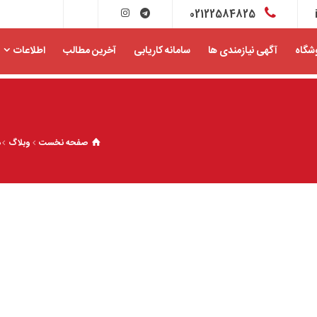
02122584825
شگاه
آگهی نیازمندی ها
سامانه کاریابی
آخرین مطالب
اطلاعات
صفحه نخست
وبلاگ
د