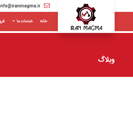
info@iranmagma.ir
خانه
خدمات ما
فرو
وبلاگ