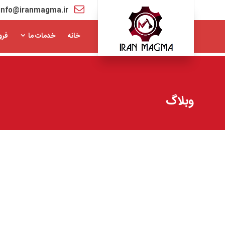
info@iranmagma.ir
خانه
خدمات ما
فرو
وبلاگ