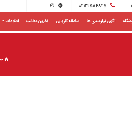
02122584825
شگاه
آگهی نیازمندی ها
سامانه کاریابی
آخرین مطالب
اطلاعات
صف