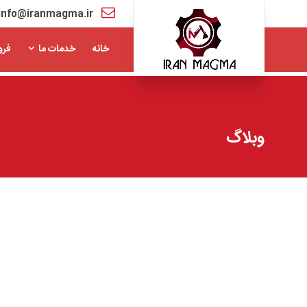
info@iranmagma.ir
خانه
خدمات ما
فرو
وبلاگ